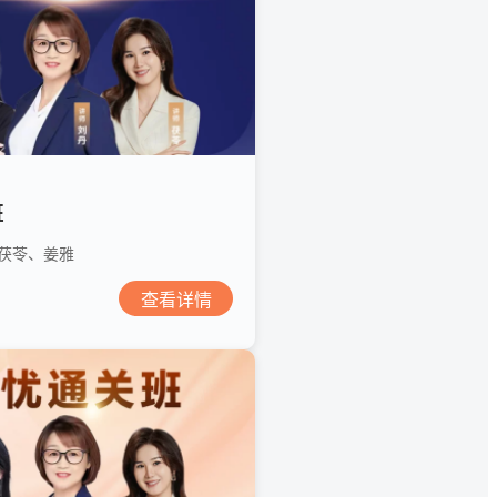
班
茯苓、姜雅
查看详情