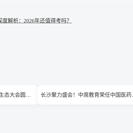
度解析：2026年还值得考吗？
河北省首届零售药店工商新生态大会圆满落幕。“冀鼎杯”执业药师通关挑战赛正式启动！
长沙聚力盛会！