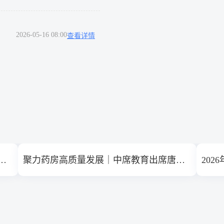
2026-05-16 08:00
查看详情
中席教育荣任中国医药物资协会常务理事单位
聚力药房高质量发展｜中席教育出席唐山药房团拜会
20