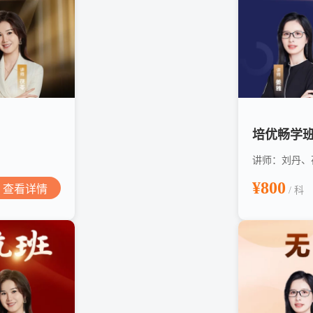
培优畅学
讲师：刘丹、
¥800
查看详情
/ 科