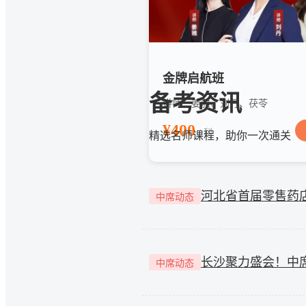
金牌启航班
备考资讯
讲师：姜雅、刘丹、茯苓
¥400
/ 科
精选名师课程，助你一次通关
中席动态
长沙聚力盛会！中
中席动态