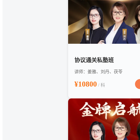
协议通关私塾班
讲师：姜雅、刘丹、茯苓
¥10800
/ 科