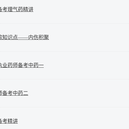
备考理气药精讲
综知识点——内伤积聚
执业药师备考中药一
师备考中药二
备考精讲