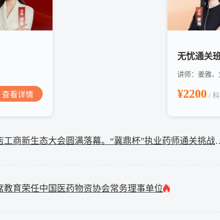
无忧通关
讲师：姜雅、
¥2200
查看详情
/ 科
河北省首届零售药店工商新生态大会圆满落幕。“
席教育荣任中国医药物资协会常务理事单位