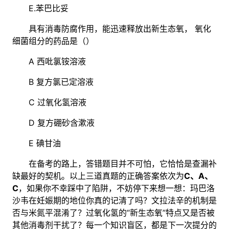
E.苯巴比妥
具有消毒防腐作用，能迅速释放出新生态氧， 氧化
细菌组分的药品是（）
A 西吡氯铵溶液
B 复方氯已定溶液
C 过氧化氢溶液
D 复方硼砂含漱液
E 碘甘油
在备考的路上，答错题目并不可怕，它恰恰是查漏补
缺最好的契机。以上三道真题的正确答案依次为
C、A、
C
，如果你不幸踩中了陷阱，不妨停下来想一想：玛巴洛
沙韦在妊娠期的地位你真的记清了吗？文拉法辛的机制是
否与米氮平混淆了？过氧化氢的“新生态氧”特点又是否被
其他消毒剂干扰了？每一个知识盲区，都是下一次提分的