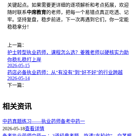
关键起点。如果需要更详细的逐项解析和考点拓展，欢迎
随时联系
中席教育
的老师，把每一个易错点真正吃透、记
牢。坚持复盘，稳步前进，下一次再遇到它们，你一定能
稳稳拿分！
上一篇：
护士转型执业药师，课程怎么选？姜雅老师以硬核实力助
你稳扎稳打上岸
2026-05-15
药店必备执业药师：从“有没有”到“好不好”的行业跨越
2026-05-14
下一篇：
相关资讯
中药真题练习——执业药师备考中药一
2026-05-18
查看详情
备考执业药师中药一 ：3道经典考题，吃透“车轮纹”、白茅根