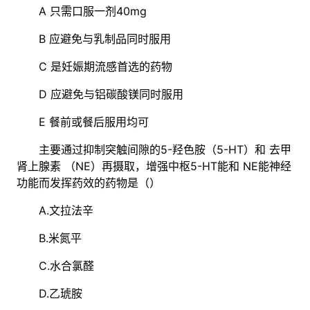
A 只需口服一剂40mg
B 应避免与乳制品同时服用
C 是妊娠期流感首选的药物
D 应避免与铝碳酸镁同时服用
E 餐前或餐后服用均可
主要通过抑制突触间隙的5-羟色胺（5-HT）和 去甲
肾上腺素 （NE）再摄取，增强中枢5-HT能和 NE能神经
功能而发挥药效的药物是（）
A.文拉法辛
B.米氮平
C.水合氯醛
D.乙琥胺