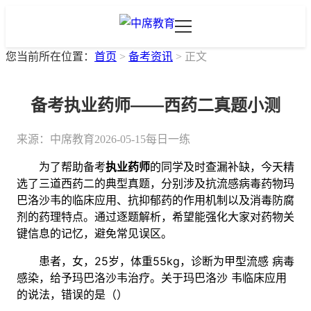
您当前所在位置：
首页
>
备考资讯
>
正文
备考执业药师——西药二真题小测
来源：
中席教育
2026-05-15
每日一练
为了帮助备考
执业药师
的同学及时查漏补缺，今天精
选了三道西药二的典型真题，分别涉及抗流感病毒药物玛
巴洛沙韦的临床应用、抗抑郁药的作用机制以及消毒防腐
剂的药理特点。通过逐题解析，希望能强化大家对药物关
键信息的记忆，避免常见误区。
患者，女，25岁，体重55kg，诊断为甲型流感 病毒
感染，给予玛巴洛沙韦治疗。关于玛巴洛沙 韦临床应用
的说法，错误的是（）