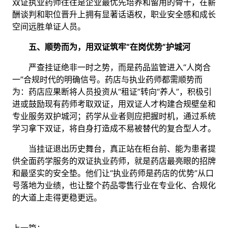
双证执业药师往往是企业最优先培养和留用的骨干，在薪
酬谈判和职位晋升上拥有显著话语权，职业安全感和成长
空间远胜单证人员。
五、顺势而为，用双证筑牢“在岗优势”护城河
严查挂证绝非一时之势，而是药品监管进入“人岗合
一”合规时代的明确信号。药店与执业药师都需顺势而
为：药店应果断将人员投资从“租证”转向“养人”，积极引
进或鼓励现有药师考取双证，用双证人才构建合规壁垒和
专业服务双护城河；药学从业者则应把握时机，通过系统
学习拿下双证，将自身打造成不易被替代的复合型人才。
当挂证退出历史舞台，真正站在柜台前、能为患者提
供全面药学服务的双证执业药师，就是药店最亮眼的招牌
和最坚实的安全垫。他们让“执业药师是药店的优势”从口
号落地为业绩，也让整个药品零售行业在专业化、合规化
的大道上走得更稳更远。