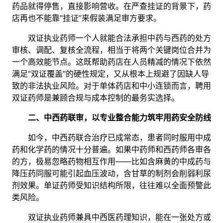
药品就得停售，直接影响营收。在严查挂证的背景下，药
店再也不能靠“挂证”来假装满足审方要求。
双证执业药师一个人就能合法承担中药与西药的处方
审核、调配、复核全流程，相当于将两个关键岗位合并为
一个高效能节点。这既帮助药店在人员精减的情况下依然
满足“双证覆盖”的硬性规定，又从根本上规避了因缺人导
致的非法执业风险。对于单体药店和中小连锁而言，聘用
双证药师是兼顾合规与成本控制的最务实选择。
二、中西药联审，以专业整合能力筑牢用药安全防线
如今，中西药联合治疗已成常态，患者同时服用中成
药和化学药的情况十分普遍。如果中药师和西药师各审各
的方，极易忽略药物相互作用——比如含麻黄的中成药与
降压药同服可能引起血压波动，含甘草的制剂会削弱利尿
剂效果。单证药师受知识结构所限，往往难以全面预警此
类风险。
双证执业药师兼具中西医药理知识，能在一张处方或