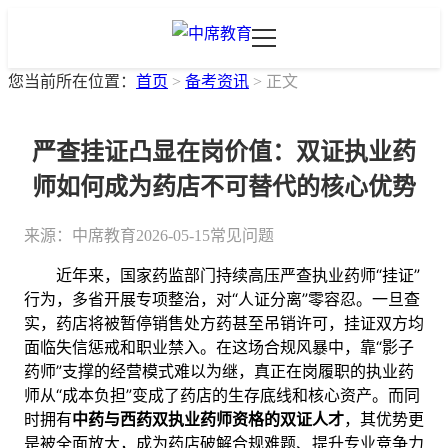
您当前所在位置：
首页
>
备考资讯
>
正文
严查挂证凸显在岗价值：双证执业药
师如何成为药店不可替代的核心优势
来源：
中席教育
2026-05-15
常见问题
近年来，国家药监部门持续高压严查执业药师“挂证”
行为，多省开展专项整治，对“人证分离”零容忍。一旦查
实，药店将被暂停销售处方药甚至吊销许可，挂证双方均
面临失信惩戒和职业禁入。在这场合规风暴中，靠“影子
药师”支撑的经营模式难以为继，真正在岗履职的执业药
师从“成本负担”变成了药店的生存底线和核心资产。而同
时拥有
中药与西药双执业药师资格的双证人才
，其优势更
是被全面放大，成为药店破解合规难题、提升专业竞争力