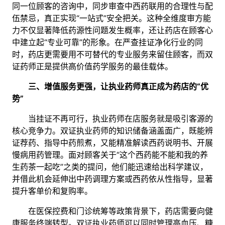
同一位顾客的咨询中，同步审查中西药联用的合理性与配
伍禁忌，真正实现“一站式”安全把关。这种全维度审方能
力不仅显著降低药源性问题发生概率，还让药店在顾客心
中建立起“专业可靠”的形象。在严查挂证净化行业的同
时，药店更需要用不可替代的专业服务来留住顾客，而双
证药师正是提供高价值药学服务的最佳载体。
三、增值服务更强，让执业药师真正成为药店的“优
势”
当挂证不再可行，执业药师在店服务就是吸引客源的
核心竞争力。双证执业药师的知识储备涵盖面广，既能辨
证荐药、指导中药煎煮，又能精准解读西药说明书、开展
慢病用药管理。面对顾客关于“这个西药能不能和我的养
生药茶一起吃”之类的提问，他们能迅速给出科学建议，
并借此机会延伸出中药调理方案或西药依从性指导，显著
提升客单价和复购率。
在医保控费和门诊统筹等政策背景下，药店需要向健
康服务终端转型。双证执业药师可以同时管理高血压、糖