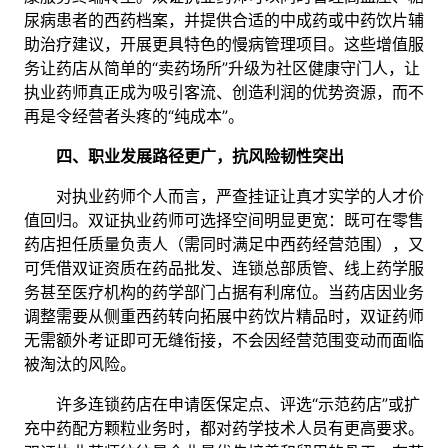
尿病患者的西药档案，并提供合适的中成药或中药饮片辅
助治疗建议，开展更具特色的慢病管理项目。这些增值服
务让药店从简单的“卖药场所”升级为社区健康守门人，让
执业药师真正成为吸引客流、创造利润的优势资源，而不
再是令经营者头疼的“纯成本”。
四、职业发展路径更广，抗风险韧性突出
对执业药师个人而言，严查挂证让真才实学的人才价
值回归。双证执业药师可选择空间明显更宽：既可在零售
药店担任质量负责人（需同时满足中西药经营范围），又
可凭借双证资质在药品批发、连锁总部质管、线上药学服
务甚至医疗机构的药学部门占据有利席位。当药店因业务
调整需要从侧重西药转向拓展中药饮片精品时，双证药师
无需额外考证即可无缝衔接，不会因经营范围变动而面临
被淘汰的风险。
许多连锁药店在申请医保定点、评选“示范药店”或扩
充中药配方颗粒业务时，都对药学技术人员有更高要求。