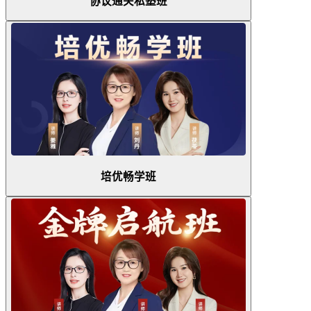
协议通关私塾班
培优畅学班